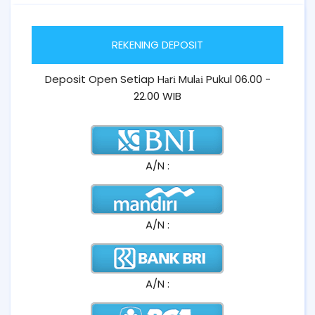
REKENING DEPOSIT
Deposit Open Setiap Hаrі Mulаі Pukul 06.00 -
22.00 WIB
A/N :
A/N :
A/N :