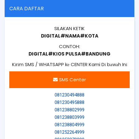
CARA DAFTAR
SILAKAN KETIK
DIGITAL#NAMA#KOTA
CONTOH:
DIGITAL#KIOS PULSA#BANDUNG
Kіrіm SMS / WHATSAPP kе CENTER Kami Dі bаwаh Inі
SMS Center
081230494888
081230495888
081238802999
081238803999
081238804999
081252264999