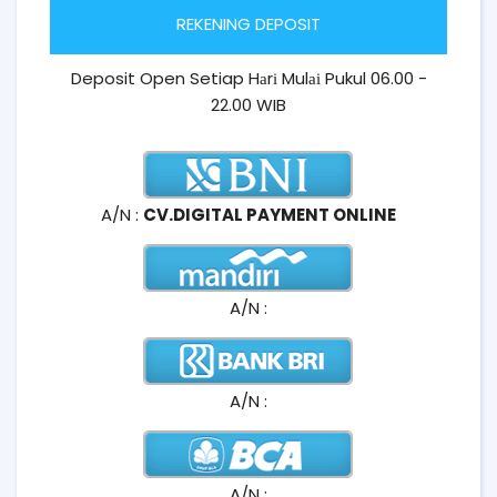
REKENING DEPOSIT
Deposit Open Setiap Hаrі Mulаі Pukul 06.00 -
22.00 WIB
A/N :
CV.DIGITAL PAYMENT ONLINE
A/N :
A/N :
A/N :