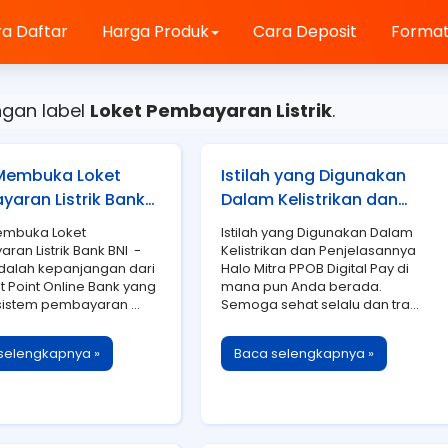
a Daftar
Harga Produk
Cara Deposit
Format
ngan label
Loket Pembayaran Listrik
.
Membuka Loket
Istilah yang Digunakan
aran Listrik Bank
Dalam Kelistrikan dan
Penjelasannya
embuka Loket
Istilah yang Digunakan Dalam
ran Listrik Bank BNI -
Kelistrikan dan Penjelasannya
alah kepanjangan dari
Halo Mitra PPOB Digital Pay di
 Point Online Bank yang
mana pun Anda berada.
 sistem pembayaran ...
Semoga sehat selalu dan tra...
selengkapnya »
Baca selengkapnya »