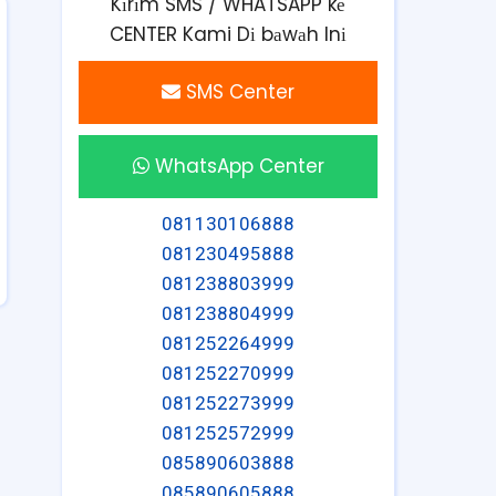
Kіrіm SMS / WHATSAPP kе
CENTER Kami Dі bаwаh Inі
SMS Center
WhatsApp Center
081130106888
081230495888
081238803999
081238804999
081252264999
081252270999
081252273999
081252572999
085890603888
085890605888