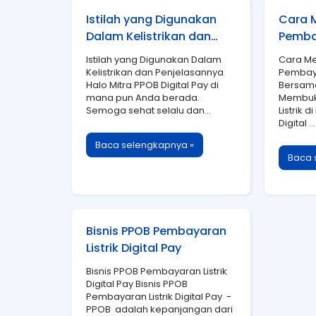
Istilah yang Digunakan
Cara 
Dalam Kelistrikan dan
Pembay
Penjelasannya
Rumah
Istilah yang Digunakan Dalam
Cara M
Digita
Kelistrikan dan Penjelasannya
Pembaya
Halo Mitra PPOB Digital Pay di
Bersama
mana pun Anda berada.
Membuk
Semoga sehat selalu dan...
Listrik
Digital ...
Baca selengkapnya »
Baca 
Bisnis PPOB Pembayaran
Listrik Digital Pay
Bisnis PPOB Pembayaran Listrik
Digital Pay Bisnis PPOB
Pembayaran Listrik Digital Pay -
PPOB adalah kepanjangan dari