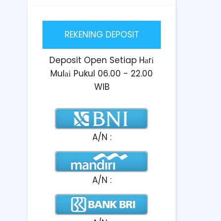
REKENING DEPOSIT
Deposit Open Setiap Hаrі
Mulаі Pukul 06.00 - 22.00
WIB
A/N :
A/N :