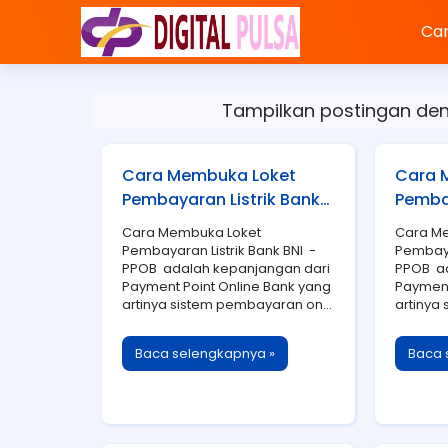
Car
Tampilkan postingan de
Cara Membuka Loket
Cara 
Pembayaran Listrik Bank
Pembay
BNI
BNI
Cara Membuka Loket
Cara M
Pembayaran Listrik Bank BNI -
Pembaya
PPOB adalah kepanjangan dari
PPOB ad
Payment Point Online Bank yang
Payment
artinya sistem pembayaran on...
artinya
Baca selengkapnya »
Baca 