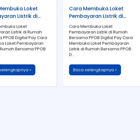
Membuka Loket
Cara Membuka Loket
aran Listrik di
Pembayaran Listrik di
 Bersama PPOB
Rumah Bersama PPOB
embuka Loket
Cara Membuka Loket
l Pay
Digital Pay
ran Listrik di Rumah
Pembayaran Listrik di Rumah
 PPOB Digital Pay Cara
Bersama PPOB Digital Pay Cara
a Loket Pembayaran
Membuka Loket Pembayaran
 di Rumah Bersama PPOB
Listrik di Rumah Bersama PPOB
D...
selengkapnya »
Baca selengkapnya »