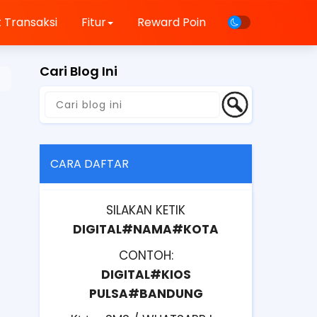
 Transaksi
Fitur
Reward Poin
Cari Blog Ini
CARA DAFTAR
SILAKAN KETIK
DIGITAL#NAMA#KOTA
CONTOH:
DIGITAL#KIOS
PULSA#BANDUNG