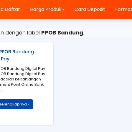
a Daftar
Harga Produk
Cara Deposit
Format
an dengan label
PPOB Bandung
.
s PPOB Bandung
l Pay
PPOB Bandung DIgital Pay
PPOB Bandung DIgital Pay
 adalah kepanjangan
yment Point Online Bank
..
selengkapnya »