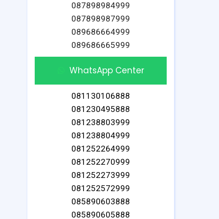
087898984999
087898987999
089686664999
089686665999
WhatsApp Center
081130106888
081230495888
081238803999
081238804999
081252264999
081252270999
081252273999
081252572999
085890603888
085890605888