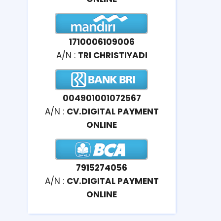
1710006109006
A/N :
TRI CHRISTIYADI
004901001072567
A/N :
CV.DIGITAL PAYMENT
ONLINE
7915274056
A/N :
CV.DIGITAL PAYMENT
ONLINE