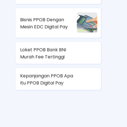
Bisnis PPOB Dengan
Mesin EDC Digital Pay
Loket PPOB Bank BNI
Murah Fee Tertinggi
Kepanjangan PPOB Apa
Itu PPOB Digital Pay