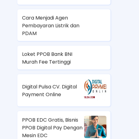
Cara Menjadi Agen
Pembayaran Listrik dan
PDAM
Loket PPOB Bank BNI
Murah Fee Tertinggi
Digital Pulsa CV. Digital
Payment Online
PPOB EDC Gratis, Bisnis
PPOB Digital Pay Dengan
Mesin EDC