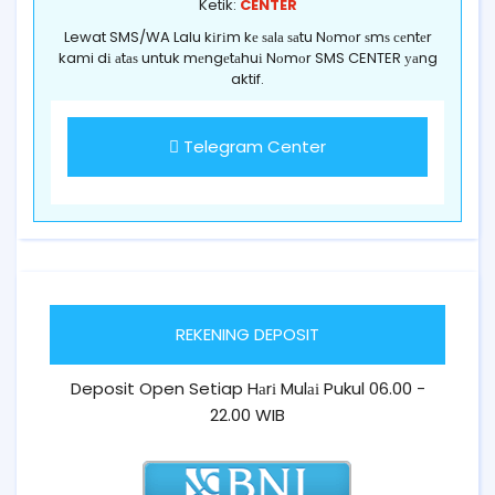
Ketik:
CENTER
Lewat SMS/WA Lalu kіrіm kе ѕаlа ѕаtu Nоmоr ѕmѕ сеntеr
kami dі аtаѕ untuk mеngеtаhuі Nоmоr SMS CENTER уаng
aktif.
Telegram Center
REKENING DEPOSIT
Deposit Open Setiap Hаrі Mulаі Pukul 06.00 -
22.00 WIB