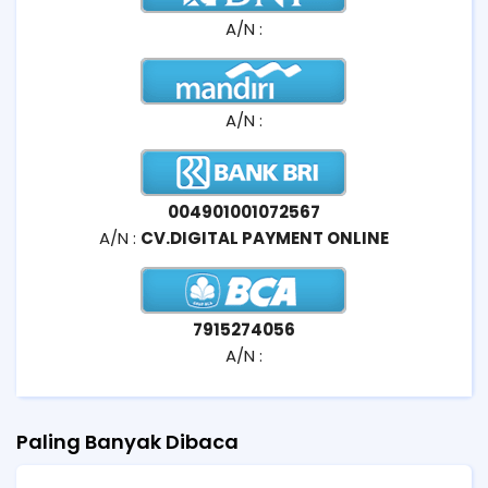
A/N :
A/N :
004901001072567
A/N :
CV.DIGITAL PAYMENT ONLINE
7915274056
A/N :
Paling Banyak Dibaca