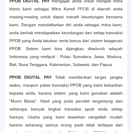
PPOB DIGITAL PAY
mengajak anda untuk menjadi mitra
bisnis kami sebagai Mitra Korwil
PPOB
di daerah anda
masing-masing untuk dapat meraih keuntungan bersama
kami. Dengan mendaftarkan diri anda sebagai mitra kami,
anda berhak mendapatkan keuntungan dari setiap transaksi
PPOB yang Anda lakukan serta bonus dari sistem keagenan
PPOB. Sistem kami bisa dijangkau diseluruh wilayah
Indonesia yang meliputi : Pulau Sumatera, Jawa, Madura,
Bali, Nusa Tenggara, Kalimantan, Sulawesi, dan Papua.
PPOB DIGITAL PAY
Tidak memberikan target, jangka
waktu, maupun paket transaksi PPOB yang kami bebankan
kepada anda, karena sistem yang kami gunakan adalah
"Murni Bisnis". Hasil yang anda peroleh tergantung dari
seberapa banyak tingkat transaksi ppob anda setiap
harinya. Usaha yang kami tawarkan sangatlah mudah
karena sekarang semua orang pasti tidak terlepas dari