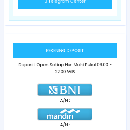
Telegram Center
REKENING DEPOSIT
Deposit Open Setiap Hаrі Mulаі Pukul 06.00 -
22.00 WIB
A/N :
A/N :