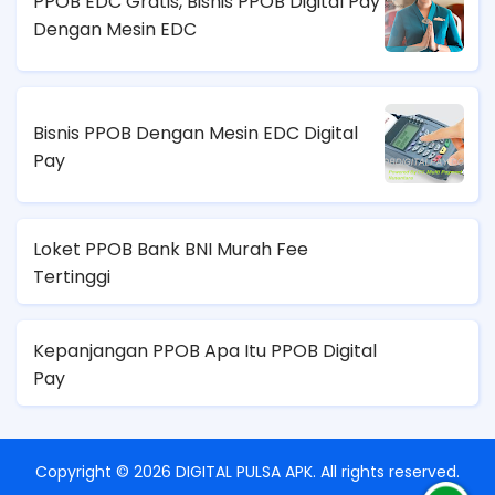
PPOB EDC Gratis, Bisnis PPOB Digital Pay
Dengan Mesin EDC
Bisnis PPOB Dengan Mesin EDC Digital
Pay
Loket PPOB Bank BNI Murah Fee
Tertinggi
Kepanjangan PPOB Apa Itu PPOB Digital
Pay
Copyright ©
2026
DIGITAL PULSA APK
. All rights reserved.