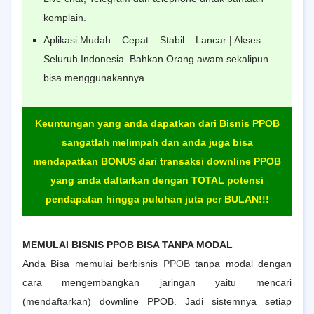
komplain.
Aplikasi Mudah – Cepat – Stabil – Lancar | Akses
Seluruh Indonesia. Bahkan Orang awam sekalipun
bisa menggunakannya.
Keuntungan yang anda dapatkan dari Bisnis PPOB
sangatlah melimpah dan anda juga bisa
mendapatkan BONUS dari transaksi downline PPOB
yang anda daftarkan dengan TOTAL potensi
pendapatan hingga puluhan juta per BULAN!!!
MEMULAI BISNIS PPOB BISA TANPA MODAL
Anda Bisa memulai berbisnis
PPOB
tanpa modal dengan
cara mengembangkan jaringan yaitu mencari
(mendaftarkan) downline PPOB. Jadi sistemnya setiap