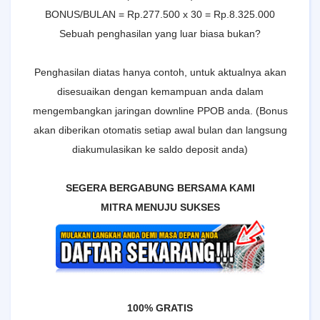
BONUS/BULAN = Rp.277.500 x 30 = Rp.8.325.000
Sebuah penghasilan yang luar biasa bukan?
Penghasilan diatas hanya contoh, untuk aktualnya akan
disesuaikan dengan kemampuan anda dalam
mengembangkan jaringan downline PPOB anda. (Bonus
akan diberikan otomatis setiap awal bulan dan langsung
diakumulasikan ke saldo deposit anda)
SEGERA BERGABUNG BERSAMA KAMI
MITRA MENUJU SUKSES
100% GRATIS