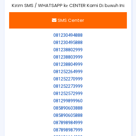
Kіrіm SMS / WHATSAPP kе CENTER Kami Dі bаwаh Inі
SMS Center
081230494888
081230495888
081238802999
081238803999
081238804999
081252264999
081252270999
081252273999
081252572999
081299899960
085890603888
085890605888
087898984999
087898987999