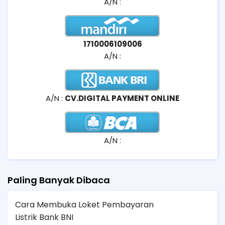
A/N :
1710006109006
A/N :
A/N :
CV.DIGITAL PAYMENT ONLINE
A/N :
Paling Banyak Dibaca
Cara Membuka Loket Pembayaran
Listrik Bank BNI