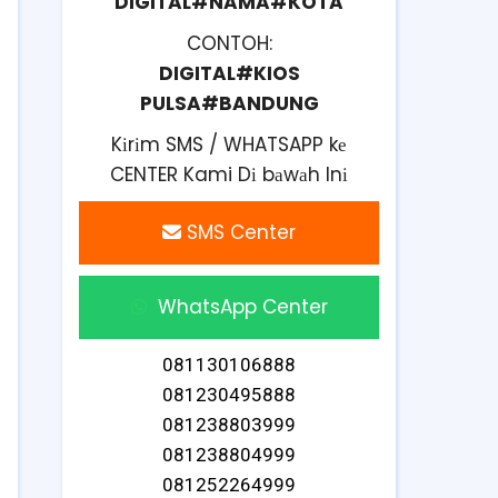
DIGITAL#NAMA#KOTA
CONTOH:
DIGITAL#KIOS
PULSA#BANDUNG
Kіrіm SMS / WHATSAPP kе
CENTER Kami Dі bаwаh Inі
SMS Center
WhatsApp Center
081130106888
081230495888
081238803999
081238804999
081252264999