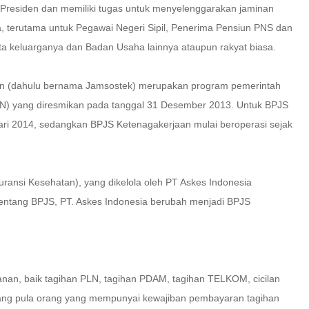
Presiden dan memiliki tugas untuk menyelenggarakan jaminan
a, terutama untuk Pegawai Negeri Sipil, Penerima Pensiun PNS dan
ta keluarganya dan Badan Usaha lainnya ataupun rakyat biasa.
n (dahulu bernama Jamsostek) merupakan program pemerintah
N) yang diresmikan pada tanggal 31 Desember 2013. Untuk BPJS
uari 2014, sedangkan BPJS Ketenagakerjaan mulai beroperasi sejak
ansi Kesehatan), yang dikelola oleh PT Askes Indonesia
entang BPJS, PT. Askes Indonesia berubah menjadi BPJS
lanan, baik tagihan PLN, tagihan PDAM, tagihan TELKOM, cicilan
rang pula orang yang mempunyai kewajiban pembayaran tagihan