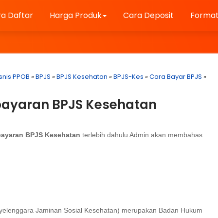
a Daftar
Harga Produk
Cara Deposit
Format
isnis PPOB
»
BPJS
»
BPJS Kesehatan
»
BPJS-Kes
»
Cara Bayar BPJS
»
bayaran BPJS Kesehatan
bayaran BPJS Kesehatan
terlebih dahulu Admin akan membahas
elenggara Jaminan Sosial Kesehatan) merupakan Badan Hukum