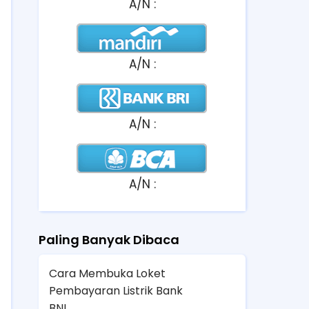
A/N :
A/N :
A/N :
A/N :
Paling Banyak Dibaca
Cara Membuka Loket
Pembayaran Listrik Bank
BNI