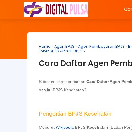
Car
Home
»
Agen BPJS
»
Agen Pembayaran BPJS
»
B
Loket BPJS
»
PPOB BPJS
»
Cara Daftar Agen Pem
Sebelum kita membahas
Cara Daftar Agen Pem
apa itu BPJS Kesehatan?
Pengertian BPJS Kesehatan
Menurut
Wikipedia
BPJS Kesehatan
(Badan Peny