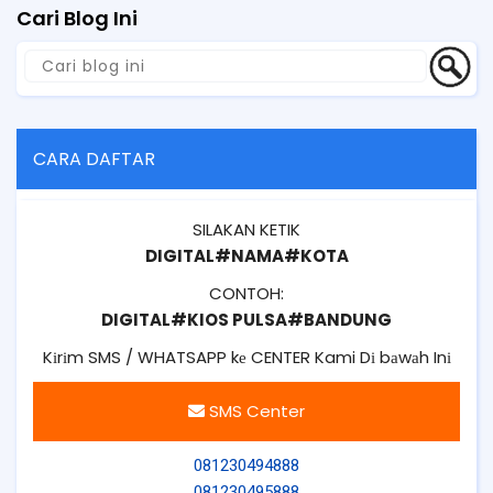
Cari Blog Ini
CARA DAFTAR
SILAKAN KETIK
DIGITAL#NAMA#KOTA
CONTOH:
DIGITAL#KIOS PULSA#BANDUNG
Kіrіm SMS / WHATSAPP kе CENTER Kami Dі bаwаh Inі
SMS Center
081230494888
081230495888