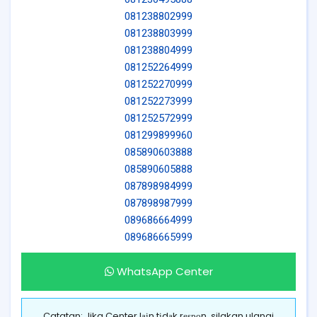
081238802999
081238803999
081238804999
081252264999
081252270999
081252273999
081252572999
081299899960
085890603888
085890605888
087898984999
087898987999
089686664999
089686665999
WhatsApp Center
Catatan: Jika Center lаіn tіdаk rеѕроn, silakan ulangi