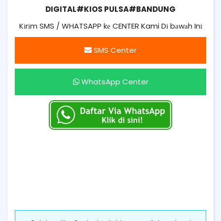
DIGITAL#KIOS PULSA#BANDUNG
Kіrіm SMS / WHATSAPP kе CENTER Kami Dі bаwаh Inі
SMS Center
WhatsApp Center