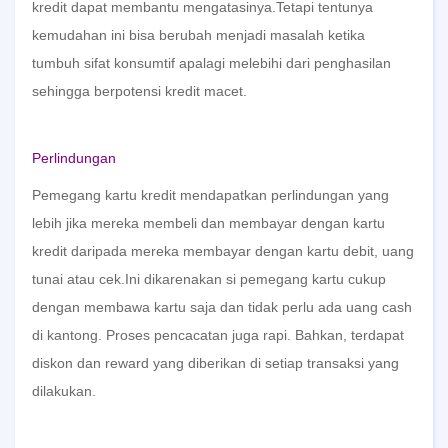
kredit dapat membantu mengatasinya.Tetapi tentunya
kemudahan ini bisa berubah menjadi masalah ketika
tumbuh sifat konsumtif apalagi melebihi dari penghasilan
sehingga berpotensi kredit macet.
Perlindungan
Pemegang kartu kredit mendapatkan perlindungan yang
lebih jika mereka membeli dan membayar dengan kartu
kredit daripada mereka membayar dengan kartu debit, uang
tunai atau cek.Ini dikarenakan si pemegang kartu cukup
dengan membawa kartu saja dan tidak perlu ada uang cash
di kantong. Proses pencacatan juga rapi. Bahkan, terdapat
diskon dan reward yang diberikan di setiap transaksi yang
dilakukan.