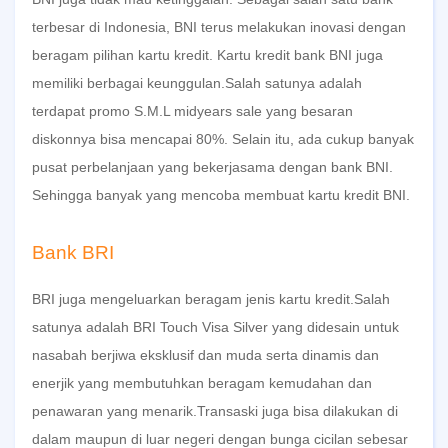
terbesar di Indonesia, BNI terus melakukan inovasi dengan
beragam pilihan kartu kredit. Kartu kredit bank BNI juga
memiliki berbagai keunggulan.Salah satunya adalah
terdapat promo S.M.L midyears sale yang besaran
diskonnya bisa mencapai 80%. Selain itu, ada cukup banyak
pusat perbelanjaan yang bekerjasama dengan bank BNI.
Sehingga banyak yang mencoba membuat kartu kredit BNI.
Bank BRI
BRI juga mengeluarkan beragam jenis kartu kredit.Salah
satunya adalah BRI Touch Visa Silver yang didesain untuk
nasabah berjiwa eksklusif dan muda serta dinamis dan
enerjik yang membutuhkan beragam kemudahan dan
penawaran yang menarik.Transaski juga bisa dilakukan di
dalam maupun di luar negeri dengan bunga cicilan sebesar