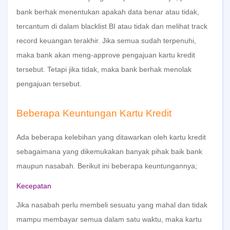
bank berhak menentukan apakah data benar atau tidak,
tercantum di dalam blacklist BI atau tidak dan melihat track
record keuangan terakhir. Jika semua sudah terpenuhi,
maka bank akan meng-approve pengajuan kartu kredit
tersebut. Tetapi jika tidak, maka bank berhak menolak
pengajuan tersebut.
Beberapa Keuntungan Kartu Kredit
Ada beberapa kelebihan yang ditawarkan oleh kartu kredit
sebagaimana yang dikemukakan banyak pihak baik bank
maupun nasabah. Berikut ini beberapa keuntungannya;
Kecepatan
Jika nasabah perlu membeli sesuatu yang mahal dan tidak
mampu membayar semua dalam satu waktu, maka kartu