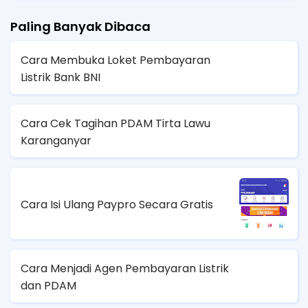
Paling Banyak Dibaca
Cara Membuka Loket Pembayaran
Listrik Bank BNI
Cara Cek Tagihan PDAM Tirta Lawu
Karanganyar
Cara Isi Ulang Paypro Secara Gratis
Cara Menjadi Agen Pembayaran Listrik
dan PDAM