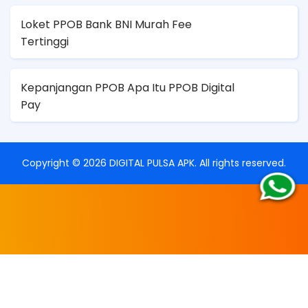
Loket PPOB Bank BNI Murah Fee
Tertinggi
Kepanjangan PPOB Apa Itu PPOB Digital
Pay
Copyright ©
2026
DIGITAL PULSA APK
. All rights reserved.