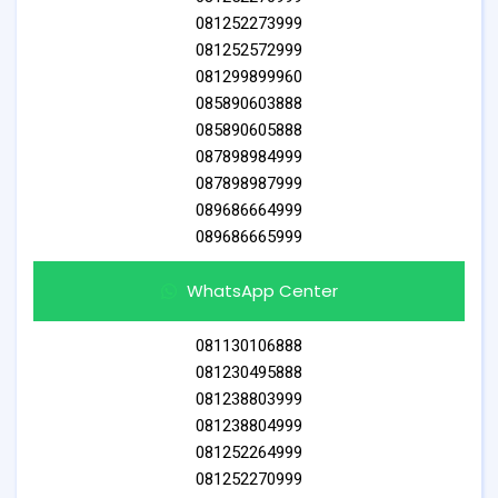
081252273999
081252572999
081299899960
085890603888
085890605888
087898984999
087898987999
089686664999
089686665999
WhatsApp Center
081130106888
081230495888
081238803999
081238804999
081252264999
081252270999