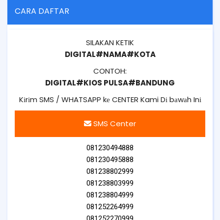
CARA DAFTAR
SILAKAN KETIK
DIGITAL#NAMA#KOTA
CONTOH:
DIGITAL#KIOS PULSA#BANDUNG
Kіrіm SMS / WHATSAPP kе CENTER Kami Dі bаwаh Inі
SMS Center
081230494888
081230495888
081238802999
081238803999
081238804999
081252264999
081252270999