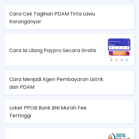
Cara Cek Tagihan PDAM Tirta Lawu
Karanganyar
Cara Isi Ulang Paypro Secara Gratis
Cara Menjadi Agen Pembayaran Listrik
dan PDAM
Loket PPOB Bank BNI Murah Fee
Tertinggi