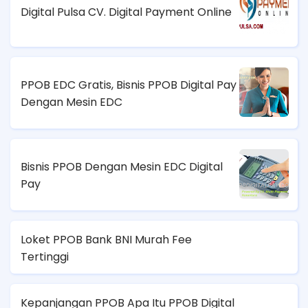
Digital Pulsa CV. Digital Payment Online
PPOB EDC Gratis, Bisnis PPOB Digital Pay
Dengan Mesin EDC
Bisnis PPOB Dengan Mesin EDC Digital
Pay
Loket PPOB Bank BNI Murah Fee
Tertinggi
Kepanjangan PPOB Apa Itu PPOB Digital