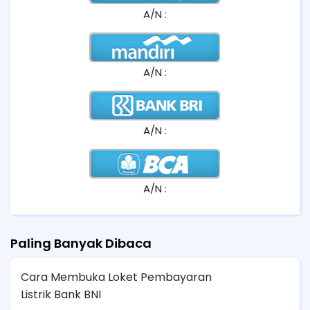
A/N :
A/N :
A/N :
A/N :
Paling Banyak Dibaca
Cara Membuka Loket Pembayaran
Listrik Bank BNI