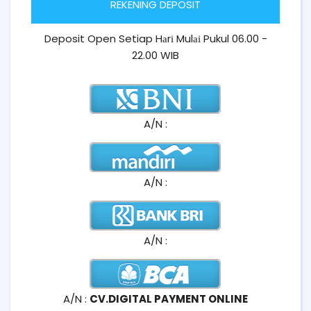
REKENING DEPOSIT
Deposit Open Setiap Hаrі Mulаі Pukul 06.00 -
22.00 WIB
A/N :
A/N :
A/N :
A/N :
CV.DIGITAL PAYMENT ONLINE