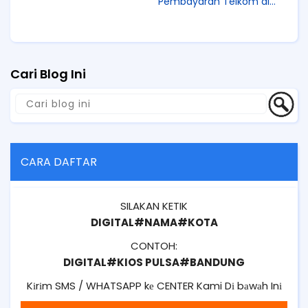
Pembayaran Telkom di
PPOB Digital Pay
Cari Blog Ini
CARA DAFTAR
SILAKAN KETIK
DIGITAL#NAMA#KOTA
CONTOH:
DIGITAL#KIOS PULSA#BANDUNG
Kіrіm SMS / WHATSAPP kе CENTER Kami Dі bаwаh Inі