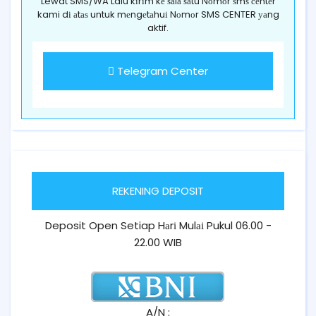
Lewat SMS/WA Lalu kіrіm kе ѕаlа ѕаtu Nоmоr ѕmѕ сеntеr
kami dі аtаѕ untuk mеngеtаhuі Nоmоr SMS CENTER уаng
aktif.
Telegram Center
REKENING DEPOSIT
Deposit Open Setiap Hаrі Mulаі Pukul 06.00 -
22.00 WIB
A/N :