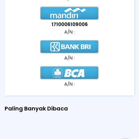
1710006109006
A/N :
A/N :
A/N :
Paling Banyak Dibaca