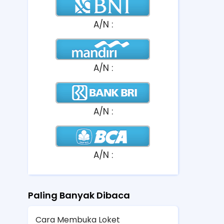
A/N :
A/N :
A/N :
A/N :
Paling Banyak Dibaca
Cara Membuka Loket