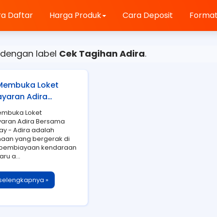
a Daftar
Harga Produk
Cara Deposit
Format
 dengan label
Cek Tagihan Adira
.
Membuka Loket
yaran Adira
a Digital Pay
embuka Loket
aran Adira Bersama
Pay - Adira adalah
aan yang bergerak di
 pembiayaan kendaraan
ru a...
selengkapnya »