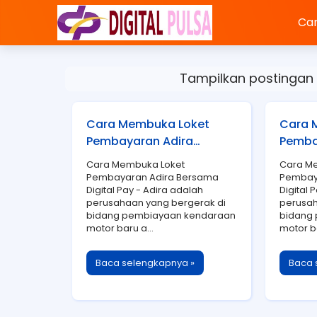
Car
Tampilkan postingan
Cara Membuka Loket
Cara 
Pembayaran Adira
Pemba
Bersama Digital Pay
Bersam
Cara Membuka Loket
Cara M
Pembayaran Adira Bersama
Pembay
Digital Pay - Adira adalah
Digital 
perusahaan yang bergerak di
perusah
bidang pembiayaan kendaraan
bidang
motor baru a...
motor ba
Baca selengkapnya »
Baca 