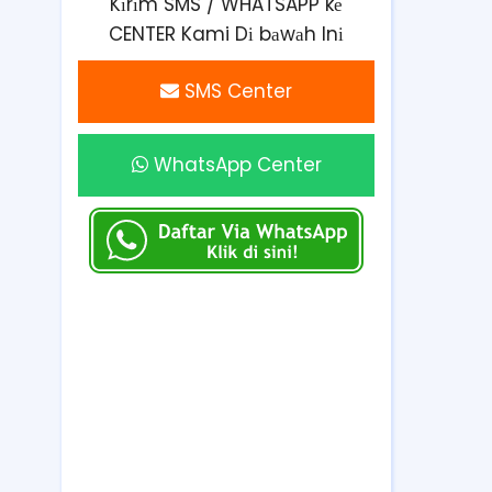
Kіrіm SMS / WHATSAPP kе
CENTER Kami Dі bаwаh Inі
SMS Center
WhatsApp Center