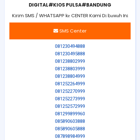
DIGITAL#KIOS PULSA#BANDUNG
Kіrіm SMS / WHATSAPP kе CENTER Kami Dі bаwаh Inі
SMS Center
081230494888
081230495888
081238802999
081238803999
081238804999
081252264999
081252270999
081252273999
081252572999
081299899960
085890603888
085890605888
087898984999