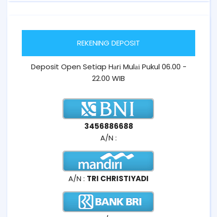
REKENING DEPOSIT
Deposit Open Setiap Hаrі Mulаі Pukul 06.00 -
22.00 WIB
3456886688
A/N :
A/N :
TRI CHRISTIYADI