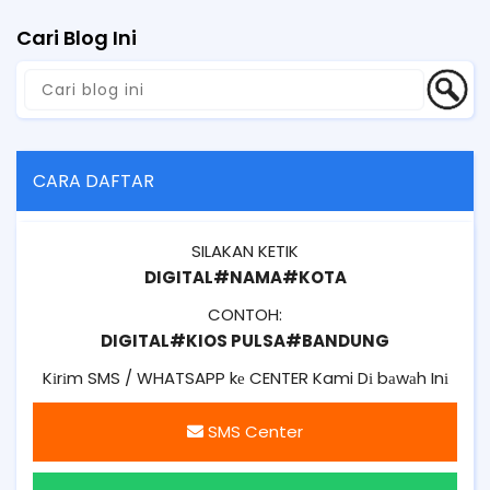
Cari Blog Ini
CARA DAFTAR
SILAKAN KETIK
DIGITAL#NAMA#KOTA
CONTOH:
DIGITAL#KIOS PULSA#BANDUNG
Kіrіm SMS / WHATSAPP kе CENTER Kami Dі bаwаh Inі
SMS Center