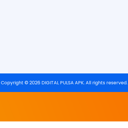
Copyright ©
2026
DIGITAL PULSA APK
. All rights reserved.