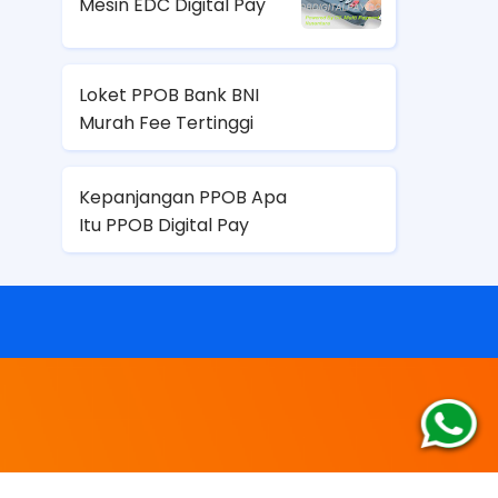
Mesin EDC Digital Pay
Loket PPOB Bank BNI
Murah Fee Tertinggi
Kepanjangan PPOB Apa
Itu PPOB Digital Pay