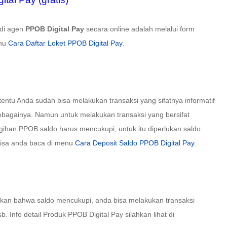
di agen
PPOB Digital Pay
secara online adalah melalui form
enu
Cara Daftar Loket PPOB Digital Pay
.
 tentu Anda sudah bisa melakukan transaksi yang sifatnya informatif
ebagainya. Namun untuk melakukan transaksi yang bersifat
agihan PPOB saldo harus mencukupi, untuk itu diperlukan saldo
 bisa anda baca di menu
Cara Deposit Saldo PPOB Digital Pay
.
stikan bahwa saldo mencukupi, anda bisa melakukan transaksi
Info detail Produk PPOB Digital Pay silahkan lihat di