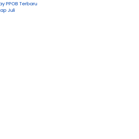
Pay PPOB Terbaru
ap Juli