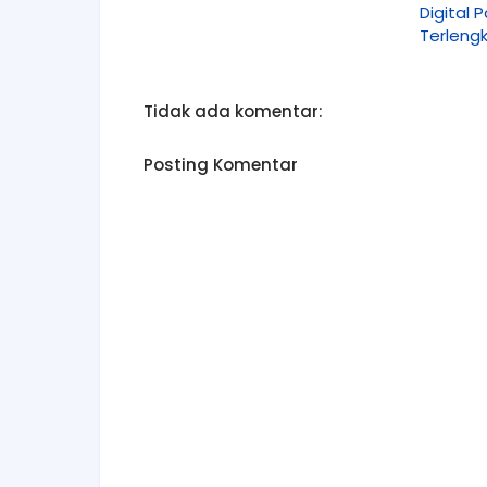
Digital 
Terlengk
Tidak ada komentar:
Posting Komentar