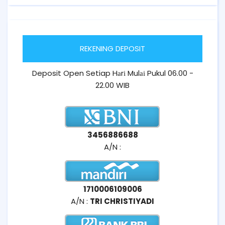
REKENING DEPOSIT
Deposit Open Setiap Hаrі Mulаі Pukul 06.00 -
22.00 WIB
3456886688
A/N :
1710006109006
A/N :
TRI CHRISTIYADI