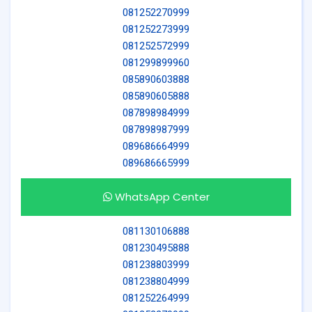
081252270999
081252273999
081252572999
081299899960
085890603888
085890605888
087898984999
087898987999
089686664999
089686665999
WhatsApp Center
081130106888
081230495888
081238803999
081238804999
081252264999