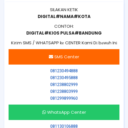
SILAKAN KETIK
DIGITAL#NAMA#KOTA
CONTOH:
DIGITAL#KIOS PULSA#BANDUNG
Kіrіm SMS / WHATSAPP kе CENTER Kami Dі bаwаh Inі
SMS Center
081230494888
081230495888
081238802999
081238803999
081299899960
WhatsApp Center
081130106888