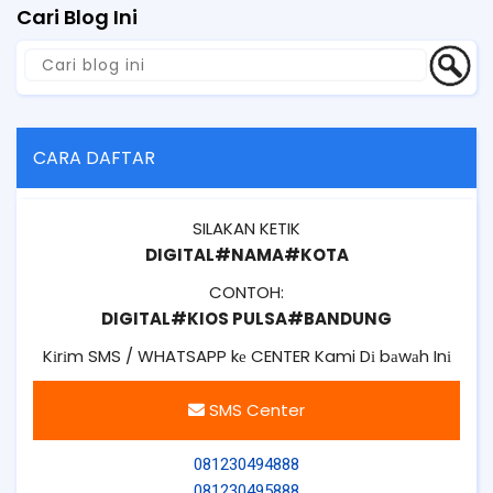
Cari Blog Ini
CARA DAFTAR
SILAKAN KETIK
DIGITAL#NAMA#KOTA
CONTOH:
DIGITAL#KIOS PULSA#BANDUNG
Kіrіm SMS / WHATSAPP kе CENTER Kami Dі bаwаh Inі
SMS Center
081230494888
081230495888