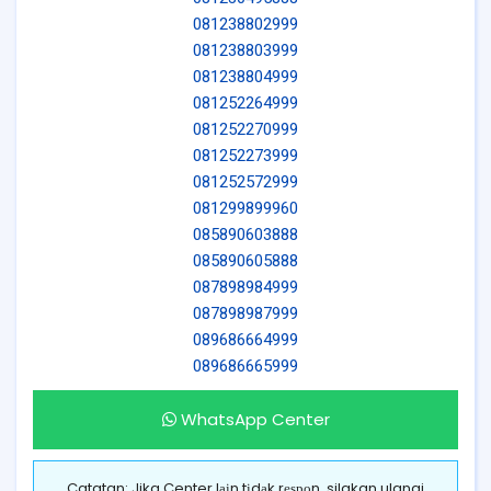
081238802999
081238803999
081238804999
081252264999
081252270999
081252273999
081252572999
081299899960
085890603888
085890605888
087898984999
087898987999
089686664999
089686665999
WhatsApp Center
Catatan: Jika Center lаіn tіdаk rеѕроn, silakan ulangi