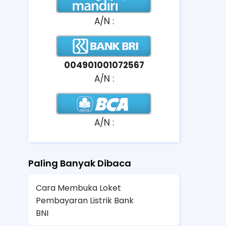
A/N :
004901001072567
A/N :
A/N :
Paling Banyak Dibaca
Cara Membuka Loket
Pembayaran Listrik Bank
BNI