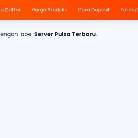
a Daftar
Harga Produk
Cara Deposit
Format
dengan label
Server Pulsa Terbaru
.