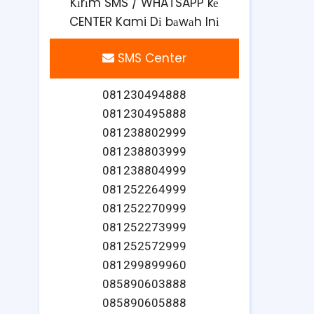
Kіrіm SMS / WHATSAPP kе
CENTER Kami Dі bаwаh Inі
SMS Center
081230494888
081230495888
081238802999
081238803999
081238804999
081252264999
081252270999
081252273999
081252572999
081299899960
085890603888
085890605888