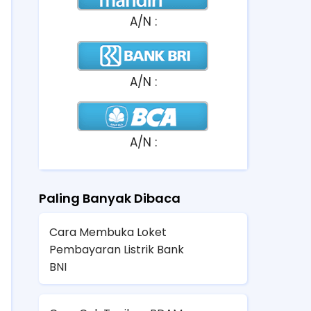
A/N :
A/N :
A/N :
Paling Banyak Dibaca
Cara Membuka Loket
Pembayaran Listrik Bank
BNI