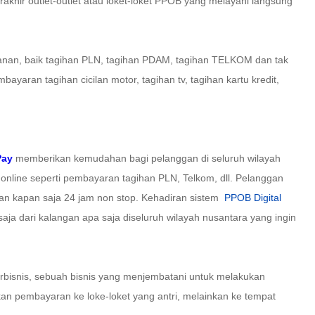
erakhir outlet-outlet atau loket-loket PPOB yang melayani langsung
ulanan, baik tagihan PLN, tagihan PDAM, tagihan TELKOM dan tak
yaran tagihan cicilan motor, tagihan tv, tagihan kartu kredit,
Pay
memberikan kemudahan bagi pelanggan di seluruh wilayah
nline seperti pembayaran tagihan PLN, Telkom, dll. Pelanggan
n kapan saja 24 jam non stop. Kehadiran sistem
PPOB Digital
ja dari kalangan apa saja diseluruh wilayah nusantara yang ingin
rbisnis, sebuah bisnis yang menjembatani untuk melakukan
an pembayaran ke loke-loket yang antri, melainkan ke tempat