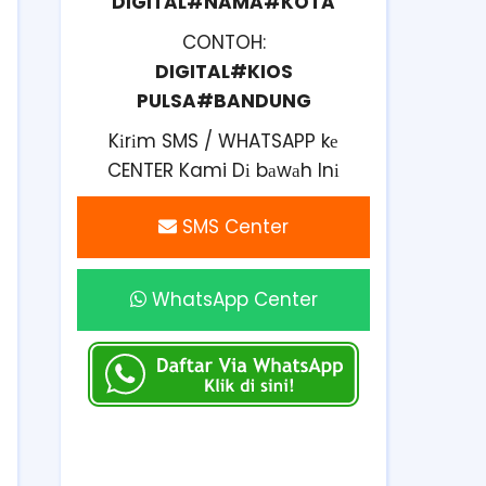
DIGITAL#NAMA#KOTA
CONTOH:
DIGITAL#KIOS
PULSA#BANDUNG
Kіrіm SMS / WHATSAPP kе
CENTER Kami Dі bаwаh Inі
SMS Center
WhatsApp Center