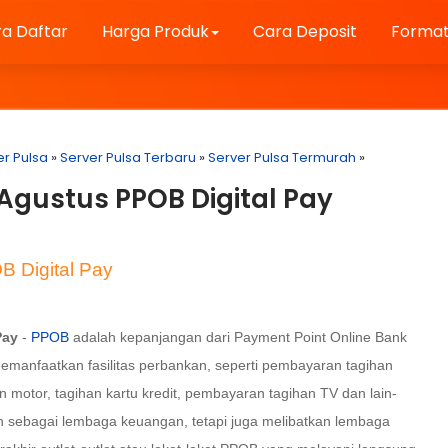
a Daftar
Harga Produk
Cara Deposit
Format
er Pulsa
»
Server Pulsa Terbaru
»
Server Pulsa Termurah
»
Agustus PPOB Digital Pay
B Digital Pay
Pay
-
PPOB
adalah kepanjangan dari Payment Point Online Bank
emanfaatkan fasilitas perbankan, seperti pembayaran tagihan
motor, tagihan kartu kredit, pembayaran tagihan TV dan lain-
an sebagai lembaga keuangan, tetapi juga melibatkan lembaga