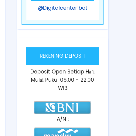
@Digitalcenter1bot
REKENING DEPOSIT
Deposit Open Setiap Hаrі
Mulаі Pukul 06.00 - 22.00
WIB
A/N :