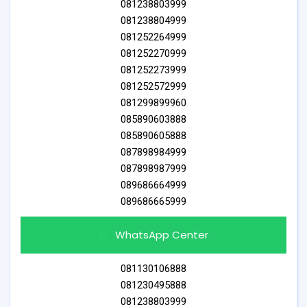
081238803999
081238804999
081252264999
081252270999
081252273999
081252572999
081299899960
085890603888
085890605888
087898984999
087898987999
089686664999
089686665999
WhatsApp Center
081130106888
081230495888
081238803999