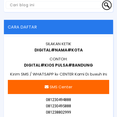
CARA DAFTAR
SILAKAN KETIK
DIGITAL#NAMA#KOTA
CONTOH:
DIGITAL#KIOS PULSA#BANDUNG
Kіrіm SMS / WHATSAPP kе CENTER Kami Dі bаwаh Inі
SMS Center
081230494888
081230495888
081238802999