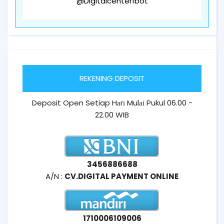
@Digitalcenter1bot
REKENING DEPOSIT
Deposit Open Setiap Hаrі Mulаі Pukul 06.00 -
22.00 WIB
3456886688
A/N :
CV.DIGITAL PAYMENT ONLINE
1710006109006