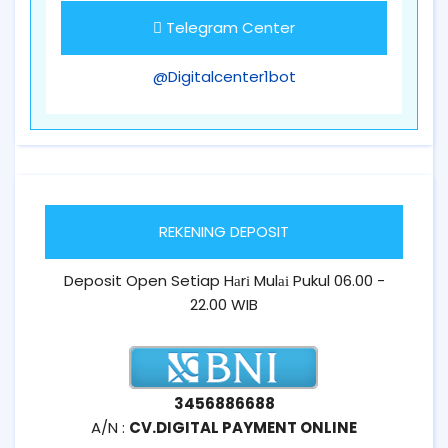
Telegram Center
@Digitalcenter1bot
REKENING DEPOSIT
Deposit Open Setiap Hаrі Mulаі Pukul 06.00 -
22.00 WIB
3456886688
A/N :
CV.DIGITAL PAYMENT ONLINE