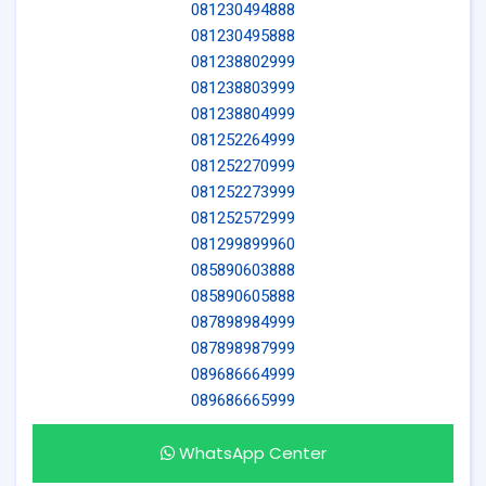
081230494888
081230495888
081238802999
081238803999
081238804999
081252264999
081252270999
081252273999
081252572999
081299899960
085890603888
085890605888
087898984999
087898987999
089686664999
089686665999
WhatsApp Center