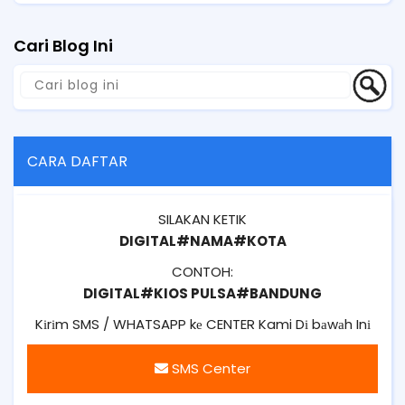
Cari Blog Ini
CARA DAFTAR
SILAKAN KETIK
DIGITAL#NAMA#KOTA
CONTOH:
DIGITAL#KIOS PULSA#BANDUNG
Kіrіm SMS / WHATSAPP kе CENTER Kami Dі bаwаh Inі
SMS Center