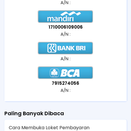
A/N :
1710006109006
A/N :
A/N :
7915274056
A/N :
Paling Banyak Dibaca
Cara Membuka Loket Pembayaran