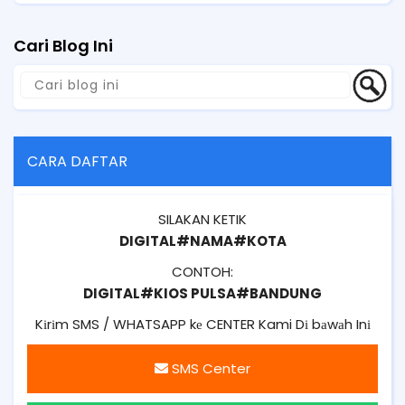
Cari Blog Ini
CARA DAFTAR
SILAKAN KETIK
DIGITAL#NAMA#KOTA
CONTOH:
DIGITAL#KIOS PULSA#BANDUNG
Kіrіm SMS / WHATSAPP kе CENTER Kami Dі bаwаh Inі
SMS Center