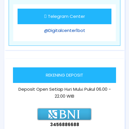
Telegram Center
@Digitalcenter1bot
REKENING DEPOSIT
Deposit Open Setiap Hаrі Mulаі Pukul 06.00 -
22.00 WIB
3456886688